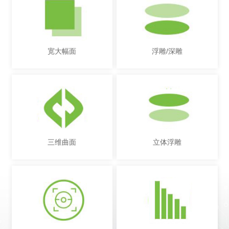
宽大幅面
浮雕/深雕
三维曲面
立体浮雕