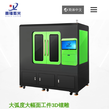
简体中文
大弧度大幅面工件3D镭雕