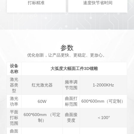
打标精准
速度快节省时间
参数
优化创新，让产品更快、更稳定、更放心。
设备
大弧度大幅面工件3D镭雕
名称
激光
频率调
器类
红光激光器
1-2000KHz
节范围
型
激光
曲面打
600*600mm（可定制）
60W
功率
标范围
平面
600*600mm
（可定
曲面接
打标
＜100°
制）
受度
范围
曲面