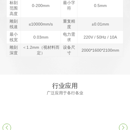
标刻
最小字
0-200mm
0.5mm
范围
符
高度
雕刻
重复精
≤10000mm/s
±0.01mm
线速
度
最小
电力需
0.03mm
220V
/
50Hz
/
10A
线宽
求
雕刻
＜1.2mm（视材料而
设备尺
2000*1600*2100mm
深度
定）
寸
行业应用
广泛应用于各行各业